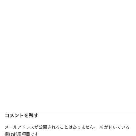
メッセージ
2021年6月2日
2021年6月2日 野の花3号より【poem world】
野の花誌
2021年5月29日
2021年5月29日 メッセージ【死のとげ 肉体の
とげ】
メッセージ
2021年2月15日
2021年2月15日 野の花332号
野の花誌
伝道協力会
カテゴリー
コメントを残す
メールアドレスが公開されることはありません。
※
が付いている
欄は必須項目です