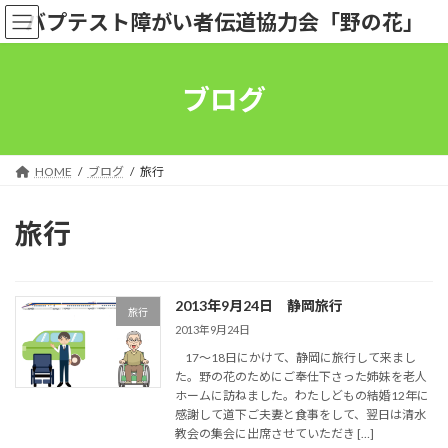
コ
ナ
バプテスト障がい者伝道協力会「野の花」
ン
ビ
テ
ゲ
ン
ー
ツ
シ
ブログ
へ
ョ
ス
ン
キ
に
ッ
移
HOME
ブログ
旅行
プ
動
旅行
2013年9月24日 静岡旅行
旅行
2013年9月24日
17～18日にかけて、静岡に旅行して来まし
た。野の花のためにご奉仕下さった姉妹を老人
ホームに訪ねました。わたしどもの結婚12年に
感謝して道下ご夫妻と食事をして、翌日は清水
教会の集会に出席させていただき […]