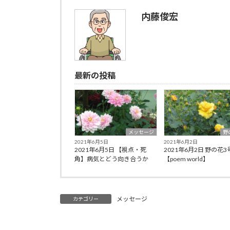
内藤俊宏
最新の投稿
メッセージ
野
2021年6月5日
2021年6月2日
2021年6月5日 【視点・死
2021年6月2日 野の花
角】病気とどう向き合うか
【poem world】
メッセージ
カテゴリー