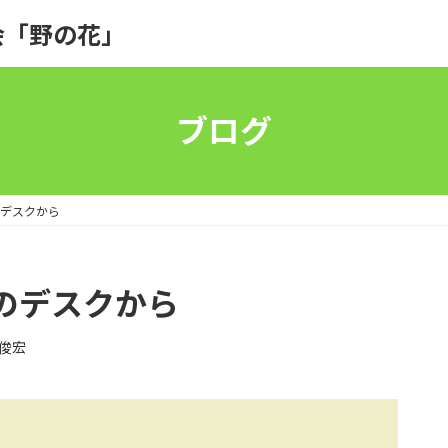
会「野の花」
ブログ
師のデスクから
牧師のデスクから
俊宏